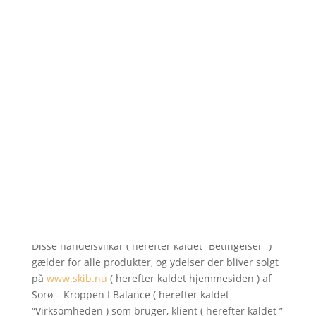
Handelsbetingelser /
denne er gemt
Grundet både god skik og kundebehandling herunder
vores forpligtelser, såvel i branchen samt gældende
lovgivning, herunder også økonomiske aspekter, er vi
nødsaget til at have nedenstående betingelser som
beskrevet.
1.
Anvendelse.
Disse handelsvilkår ( herefter kaldet “Betingelser” )
gælder for alle produkter, og ydelser der bliver solgt
på
www.skib.nu
( herefter kaldet hjemmesiden ) af
Sorø – Kroppen I Balance ( herefter kaldet
“Virksomheden ) som bruger, klient ( herefter kaldet ”