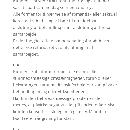
Kunden skal være iført rent undertøj og at du har
været i bad samme dag som behandling.
Alle former for tilnærmelse af romantisk eller seksuel
karakter frabedes og vil føre til umiddelbar
afslutning af behandling samt afslutning af fortsat
samarbejde.
Er der indgået aftale om behandlingsforløb bliver
dette ikke refunderet ved afslutningen af
samarbejdet.
6.4
Kunden skal informerer om alle eventuelle
sundhedsmæssige omstændigheder, forhold, eller
bekymringer, samt medicinsk forhold der kan påvirke
behandlingen, og eller virksomheden.
Har kunden helbredsmæssige problemer, der
menes, at påvirke negativt eller på anden måde, skal
kunden konsultere sin egen læge eller få anden
kvalificeret rådgivning før start.
6.5