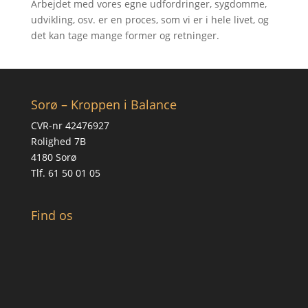
Arbejdet med vores egne udfordringer, sygdomme,
udvikling, osv. er en proces, som vi er i hele livet, og
det kan tage mange former og retninger.
Sorø – Kroppen i Balance
CVR-nr 42476927
Rolighed 7B
4180 Sorø
Tlf. 61 50 01 05
Find os