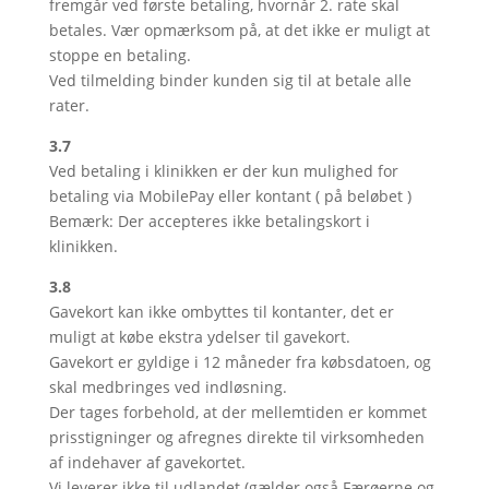
fremgår ved første betaling, hvornår 2. rate skal
betales. Vær opmærksom på, at det ikke er muligt at
stoppe en betaling.
Ved tilmelding binder kunden sig til at betale alle
rater.
3.7
Ved betaling i klinikken er der kun mulighed for
betaling via MobilePay eller kontant ( på beløbet )
Bemærk: Der accepteres ikke betalingskort i
klinikken.
3.8
Gavekort kan ikke ombyttes til kontanter, det er
muligt at købe ekstra ydelser til gavekort.
Gavekort er gyldige i 12 måneder fra købsdatoen, og
skal medbringes ved indløsning.
Der tages forbehold, at der mellemtiden er kommet
prisstigninger og afregnes direkte til virksomheden
af indehaver af gavekortet.
Vi leverer ikke til udlandet (gælder også Færøerne og